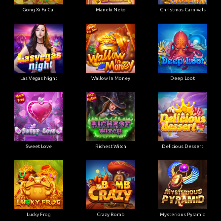
Gong Xi Fa Cai
Maneki Neko
Christmas Carnivals
Las Vegas Night
Wallow In Money
Deep Loot
Sweet Love
Richest Witch
Delicious Dessert
Lucky Frog
Crazy Bomb
Mysterious Pyramid