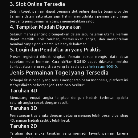
3. Slot Online Tersedia
Selain togel, pemain dapat bermain slot online dari berbagai provider
ternama dalam satu akun saja. Hal ini memudahkan pemain yang ingin
berganti jenis permainan tanpa memindahkan saldo.
4. Tampilan Mudah Digunakan
Seluruh menu penting ditempatkan dalam satu halaman utama. Pemain
dapat memilih jenis taruhan, memasukkan angka, dan menentukan
nominal tanpa perlu membuka banyak halaman.
5. Login dan Pendaftaran yang Praktis
Proses registrasi dibuat singkat. Pemain cukup mengisi data dasar
sebelum mulai bermain. Cara
daftar NOS4D
dapat dilakukan melalui
tombol atau menu registrasi yang tersedia pada
link resmi NOS4D
.
Jenis Permainan Togel yang Tersedia
Sebagai situs togel yang serius menggarap pasar Indonesia, platform ini
menyediakan beberapa jenis taruhan berikut:
Taruhan 4D
Memasang empat angka lengkap dengan hadiah terbesar apabila
seluruh angka cocok dengan result.
Taruhan 3D
Pemasangan tiga angka dengan peluang menang lebih besar dibanding
4D, namun hadiah sedikit lebih kecil.
Taruhan 2D
Taruhan dua angka terakhir yang menjadi favorit pemain karena