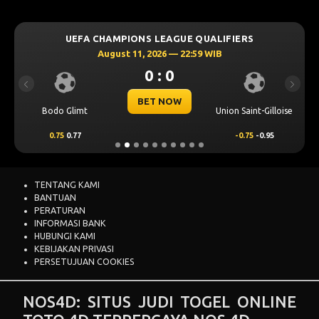
UEFA CHAMPIONS LEAGUE QUALIFIERS
August 11, 2026 — 22:59 WIB
0 : 0
Previous
Next
BET NOW
Bodo Glimt
Union Saint-Gilloise
0.75
0.77
-0.75
-0.95
TENTANG KAMI
BANTUAN
PERATURAN
INFORMASI BANK
HUBUNGI KAMI
KEBIJAKAN PRIVASI
PERSETUJUAN COOKIES
NOS4D: SITUS JUDI TOGEL ONLINE