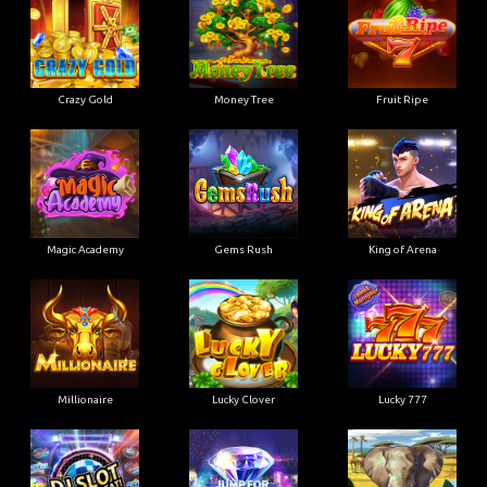
Crazy Gold
Money Tree
Fruit Ripe
Magic Academy
Gems Rush
King of Arena
Millionaire
Lucky Clover
Lucky 777