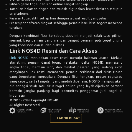
Pilihan game togel dan slot online sangat lengkap.
Tampilan halaman ringan dan mudah digunakan lewat desktop maupun
smartphone.
Pasaran togel aktif setiap hari dengan jadwal result yang jelas.
Proses pendaftaran singkat sehingga pemain baru bisa segera mencoba
taruhan.
Dengan kombinasi fitur tersebut, situs ini menjadi salah satu pilihan
menarik bagi pemain yang mencari tempat bermain judi togel online
yang konsisten dan mudah diakses.
Link NOS4D Resmi dan Cara Akses
Link NOS4D
merupakan akses resmi menuju halaman utama. Melalui
alamat ini, pemain dapat login, melakukan daftar NOS4D, memasang
angka togel, bermain slot, dan melihat pasaran yang sedang aktif.
Menyimpan link resmi membantu pemain terhindar dari situs tiruan
yang berpotensi merugikan. Dengan fitur lengkap, proses registrasi
yang cepat, serta tampilan yang mudah dipahami, NOS4D memposisikan
diri sebagai salah satu situs togel online yang layak dijadikan partner
bermain jangka panjang bagi komunitas penggemar judi togel di
Indonesia.
© 2015 - 2026 Copyright NOS4D.
All Rights Reserved.
LAPOR PUSAT