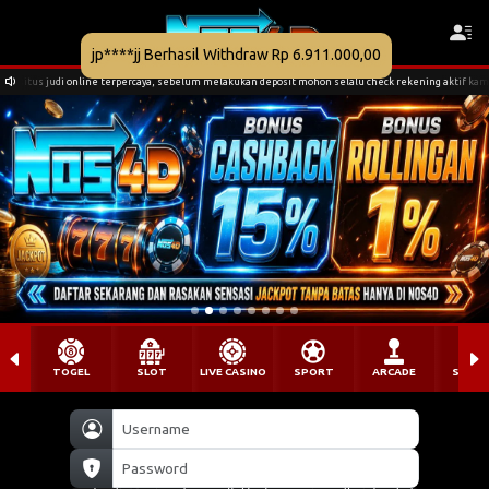
e terpercaya, sebelum melakukan deposit mohon selalu check rekening aktif kami dari menu deposit, 
TOGEL
SLOT
LIVE CASINO
SPORT
ARCADE
SABU