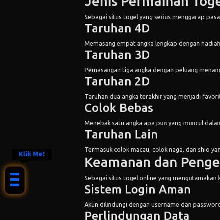
Jenis Permainan Toge
Sebagai situs togel yang serius menggarap pasa
Taruhan 4D
Memasang empat angka lengkap dengan hadiah t
Taruhan 3D
Pemasangan tiga angka dengan peluang menang le
Taruhan 2D
Taruhan dua angka terakhir yang menjadi favori
Colok Bebas
Menebak satu angka apa pun yang muncul dalam
Taruhan Lain
Termasuk colok macau, colok naga, dan shio ya
Klik Me!
Keamanan dan Penge
Sebagai situs togel online yang mengutamakan 
Sistem Login Aman
Akun dilindungi dengan username dan password t
Perlindungan Data