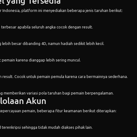
l yang Tersedia
r Indonesia, platform ini menyediakan beberapa jenis taruhan berikut:
erbesar apabila seluruh angka cocok dengan result.
bih besar dibanding 4D, namun hadiah sedikit lebih kecil.
t pemain karena dianggap lebih sering muncul.
 result. Cocok untuk pemain pemula karena cara bermainnya sederhana.
ng memberikan variasi pola taruhan bagi pemain berpengalaman.
lolaan Akun
kepercayaan pemain, beberapa fitur keamanan berikut diterapkan:
erenkripsi sehingga tidak mudah diakses pihak lain.