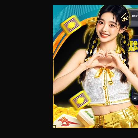
BCA
CIMB
PANIN
JAGO