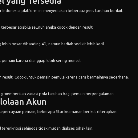
l yang Tersedia
r Indonesia, platform ini menyediakan beberapa jenis taruhan berikut:
erbesar apabila seluruh angka cocok dengan result.
bih besar dibanding 4D, namun hadiah sedikit lebih kecil.
t pemain karena dianggap lebih sering muncul.
 result. Cocok untuk pemain pemula karena cara bermainnya sederhana.
ng memberikan variasi pola taruhan bagi pemain berpengalaman.
lolaan Akun
kepercayaan pemain, beberapa fitur keamanan berikut diterapkan:
erenkripsi sehingga tidak mudah diakses pihak lain.