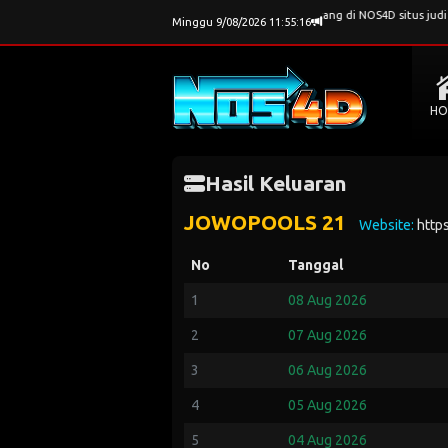
Selamat datang di NOS4D situs judi onlin
Minggu 9/08/2026 11:55:17
HO
Hasil Keluaran
JOWOPOOLS 21
Website:
http
No
Tanggal
1
08 Aug 2026
2
07 Aug 2026
3
06 Aug 2026
4
05 Aug 2026
5
04 Aug 2026