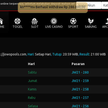
e terpercaya, sebelum melakukan deposit mohon selalu check rekening aktif kami dar
kn****mv Berhasil Withdraw Rp 286.000,00
ME
TOGEL
SLOT
LIVE CASINO
SPORT
SABUNG
ARC
s://jowopools.com
, Hari:
Setiap Hari
, Tutup:
20:59 WIB
, Result:
21:00 WIB
Hari
Pasaran
Sabtu
JW21 - 260
Jumat
JW21 - 259
Kamis
JW21 - 258
Rabu
JW21 - 257
Selasa
JW21 - 256