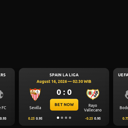
26
9/8/2026
8/8/2026
8/8/2026
8/8/2026
9
OWOPOOLS 21
CAMBODIA
NUSANTARAPOOLS
JAKARTA 14
JAKARTA 23
4796
7023
3947
6148
998
8/8/2026
9/8/2026
8/8/2026
9/8/2026
8/8/2026
IERS
SPAIN LA LIGA
August 16, 2026 — 00:30 WIB
0 : 0
BET NOW
amo
Alaves
Getafe
Celt
reb
0.82
0.00
0.57
0.00
-0.67
0.2