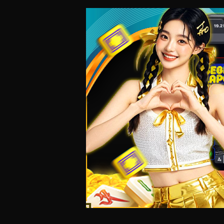
BCA
CIMB
PANIN
JAGO