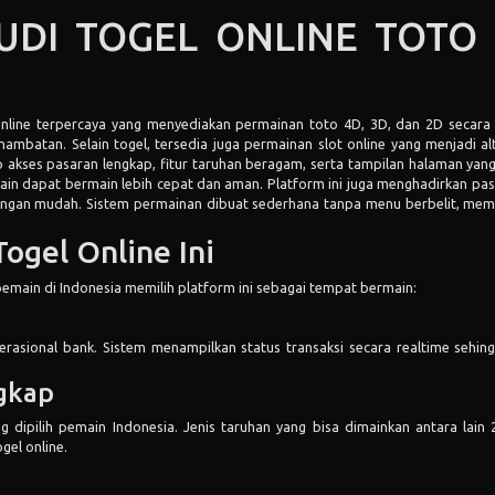
JUDI TOGEL ONLINE TOTO
nline terpercaya yang menyediakan permainan toto 4D, 3D, dan 2D secara le
atan. Selain togel, tersedia juga permainan slot online yang menjadi alt
p akses pasaran lengkap, fitur taruhan beragam, serta tampilan halaman 
n dapat bermain lebih cepat dan aman. Platform ini juga menghadirkan pasa
ngan mudah. Sistem permainan dibuat sederhana tanpa menu berbelit, m
Togel Online Ini
main di Indonesia memilih platform ini sebagai tempat bermain:
erasional bank. Sistem menampilkan status transaksi secara realtime seh
ngkap
 dipilih pemain Indonesia. Jenis taruhan yang bisa dimainkan antara lain 2
gel online.