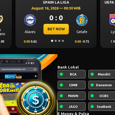
IERS
UEFA CHAMPIONS LEAGUE QUALIFIERS
UEF
August 12, 2026 — 01:15 WIB
0 : 0
BET NOW
Slovan
bahce
Mjallby
Bodo
Bratislava
.87
0.5
0.83
-0.5
0.99
0.7
Bank Lokal
Mandiri
BNI
BRI
Mega
Danamon
Permata
BJB
Allobank
OCBC
BSI
NEO
SeaBank
Maybank
Sinarmas
E Money & Pulsa