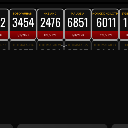
TOTO WUHAN
HK SIANG
MALAYSIA
HONGKONG LOTTO
SYD
02
3454
2476
6851
6011
1
26
8/8/2026
8/8/2026
8/8/2026
7/8/2026
8
U 13
TOTOMACAU 16
TOTOMACAU 19
TOTOMACAU 22
TOTOMACAU 23
CH
42
2957
9031
6525
9141
3
26
8/8/2026
8/8/2026
8/8/2026
7/8/2026
8
OWOPOOLS 21
CAMBODIA
NUSANTARAPOOLS
JAKARTA 14
JAKARTA 23
4796
7635
9195
2178
714
8/8/2026
8/8/2026
7/8/2026
8/8/2026
7/8/2026