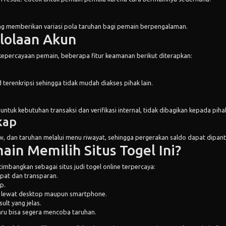
ng memberikan variasi pola taruhan bagi pemain berpengalaman.
lolaan Akun
kepercayaan pemain, beberapa fitur keamanan berikut diterapkan:
erenkripsi sehingga tidak mudah diakses pihak lain.
uk kebutuhan transaksi dan verifikasi internal, tidak dibagikan kepada pihak
kap
w, dan taruhan melalui menu riwayat, sehingga pergerakan saldo dapat dipant
in Memilih Situs Togel Ini?
imbangkan sebagai situs judi togel online terpercaya:
pat dan transparan.
p.
n lewat desktop maupun smartphone.
ult yang jelas.
aru bisa segera mencoba taruhan.