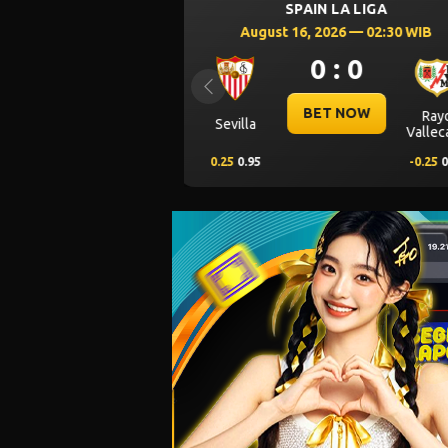
UEFA CHAMPIONS LEAGUE QUALIF
August 12, 2026 — 01:30 WIB
0 : 0
Previous
BET NOW
SK Sturm
Fener
Graz
-0.5
0.95
0.5
0
BCA
CIMB
PANIN
JAGO