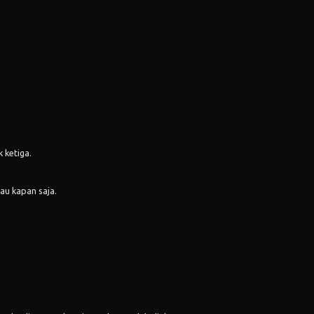
 ketiga.
au kapan saja.