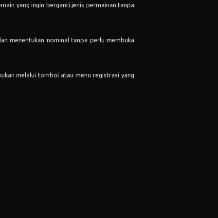
emain yang ingin berganti jenis permainan tanpa
 dan menentukan nominal tanpa perlu membuka
kukan melalui tombol atau menu registrasi yang