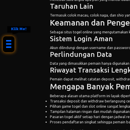
Taruhan Lain
Termasuk colok macau, colok naga, dan shio ya
Keamanan dan Penge
Klik Me!
Sebagai situs togel online yang mengutamakan 
Sistem Login Aman
Akun dilindungi dengan username dan password t
Perlindungan Data
Data yang dimasukkan pemain hanya digunakan unt
Riwayat Transaksi Leng
Pemain dapat melihat catatan deposit, withdra
Mengapa Banyak Pema
Beberapa alasan utama platform ini layak dipert
Transaksi deposit dan withdraw berlangsung ce
Pilihan game togel dan slot online sangat lengka
Tampilan halaman ringan dan mudah digunaka
Pasaran togel aktif setiap hari dengan jadwal res
Proses pendaftaran singkat sehingga pemain b