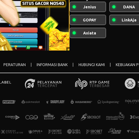
Jenius
DANA
GOPAY
LinkAja
Axiata
PERATURAN
|
INFORMASI BANK
|
HUBUNGI KAMI
|
KEBIJAKAN P