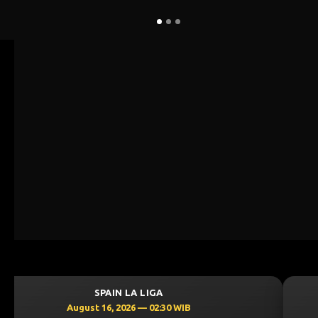
SPAIN LA LIGA
August 16, 2026 — 00:30 WIB