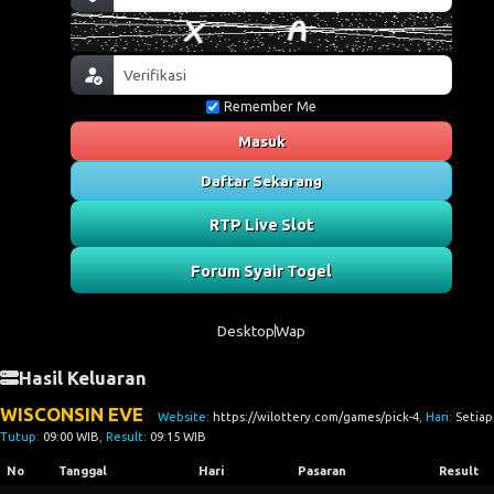
Remember Me
Masuk
Daftar Sekarang
RTP Live Slot
Forum Syair Togel
Desktop
Wap
Hasil Keluaran
WISCONSIN EVE
Website:
https://wilottery.com/games/pick-4
, Hari:
Setiap
Tutup:
09:00 WIB
, Result:
09:15 WIB
No
Tanggal
Hari
Pasaran
Result