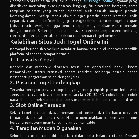
alternatif hiburan dalam satu akun. Sebagai
situs togel online
, layanan yang
disediakan mencakup akses pasaran lengkap, fitur taruhan beragam, serta
tampilan halaman yang mudah dipahami oleh pemula maupun pemain
berpengalaman. Setiap menu disusun agar pemain dapat bermain lebih
cepat dan aman. Platform ini juga menghadirkan pasaran togel dengan
jadwal result resmi, sehingga pemain dapat menyesuaikan waktu bermain
dengan mudah. Sistem permainan dibuat sederhana tanpa menu berbelit,
membantu pemain pemula memahami cara bermain togel online.
Kelebihan Situs Judi Togel Online Ini
Berbagai keunggulan berikut membuat banyak pemain di Indonesia memilih
platform ini sebagai tempat bermain:
1. Transaksi Cepat
Deposit dan withdraw diproses sesuai jam operasional bank. Sistem
menampilkan status transaksi secara realtime sehingga pemain dapat
memantau pergerakan saldo dengan jelas.
2. Pasaran Togel Terlengkap
Tersedia beragam pasaran populer yang sering dipilih pemain Indonesia.
Jenis taruhan yang bisa dimainkan antara lain 2D, 3D, 4D, colok bebas, colok
naga, shio, dan beberapa pilihan lain yang umum di dunia judi togel online.
3. Slot Online Tersedia
Selain togel, pemain dapat bermain slot online dari berbagai provider
ternama dalam satu akun saja. Hal ini memudahkan pemain yang ingin
berganti jenis permainan tanpa memindahkan saldo.
4. Tampilan Mudah Digunakan
Seluruh menu penting ditempatkan dalam satu halaman utama. Pemain