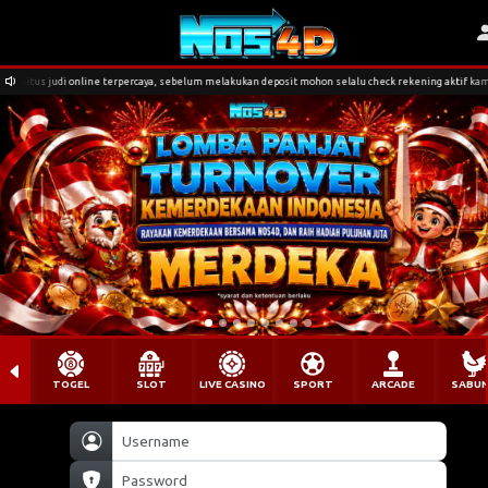
itus judi online terpercaya, sebelum melakukan deposit mohon selalu check rekening aktif kami dar
TOGEL
SLOT
LIVE CASINO
SPORT
ARCADE
SABU