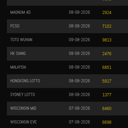
MAGNUM 4D
08-08-2026
2924
PCSO
08-08-2026
7102
TOTO WUHAN
09-08-2026
9813
HK SIANG
08-08-2026
2476
MALAYSIA
08-08-2026
6851
HONGKONG LOTTO
08-08-2026
5917
SYDNEY LOTTO
08-08-2026
1377
WISCONSIN MID
07-08-2026
6460
WISCONSIN EVE
07-08-2026
6698