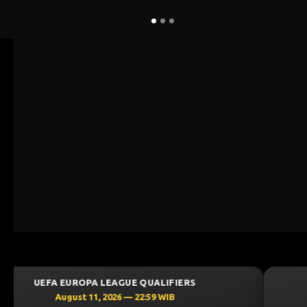
SPAIN LA LIGA
August 16, 2026 — 02:30 WIB