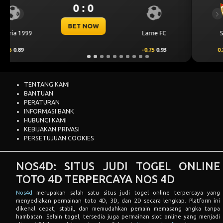
0 : 0
Previous
Ne
BET NOW
Sevilla
Rayo Vallecano
0.25
0.95
-0.25
0.95
TENTANG KAMI
BANTUAN
PERATURAN
INFORMASI BANK
HUBUNGI KAMI
KEBIJAKAN PRIVASI
PERSETUJUAN COOKIES
NOS4D: SITUS JUDI TOGEL ONLINE
TOTO 4D TERPERCAYA NOS 4D
Nos4d
merupakan salah satu situs judi togel online terpercaya yang
menyediakan permainan toto 4D, 3D, dan 2D secara lengkap. Platform ini
dikenal cepat, stabil, dan memudahkan pemain memasang angka tanpa
hambatan. Selain togel, tersedia juga permainan slot online yang menjadi