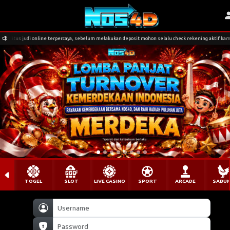
itus judi online terpercaya, sebelum melakukan deposit mohon selalu check rekening aktif kami dari
TOGEL
SLOT
LIVE CASINO
SPORT
ARCADE
SABU