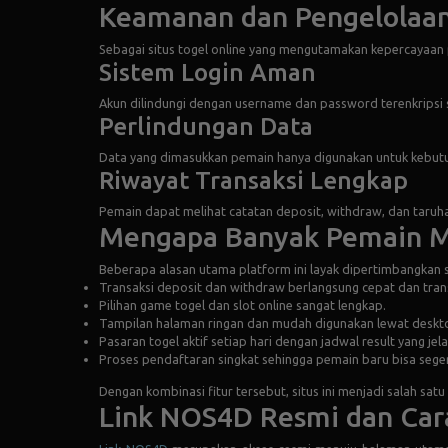
Keamanan dan Pengelolaa
Sebagai situs togel online yang mengutamakan kepercayaan 
Sistem Login Aman
Akun dilindungi dengan username dan password terenkripsi s
Perlindungan Data
Data yang dimasukkan pemain hanya digunakan untuk kebutuhan
Riwayat Transaksi Lengkap
Pemain dapat melihat catatan deposit, withdraw, dan taruha
Mengapa Banyak Pemain Mem
Beberapa alasan utama platform ini layak dipertimbangkan se
Transaksi deposit dan withdraw berlangsung cepat dan tran
Pilihan game togel dan slot online sangat lengkap.
Tampilan halaman ringan dan mudah digunakan lewat desk
Pasaran togel aktif setiap hari dengan jadwal result yang jela
Proses pendaftaran singkat sehingga pemain baru bisa seg
Dengan kombinasi fitur tersebut, situs ini menjadi salah sa
Link NOS4D Resmi dan Car
Link NOS4D
merupakan akses resmi menuju halaman utama. 