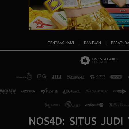
TENTANG KAMI
|
BANTUAN
|
PERATUR
NOS4D: SITUS JUDI