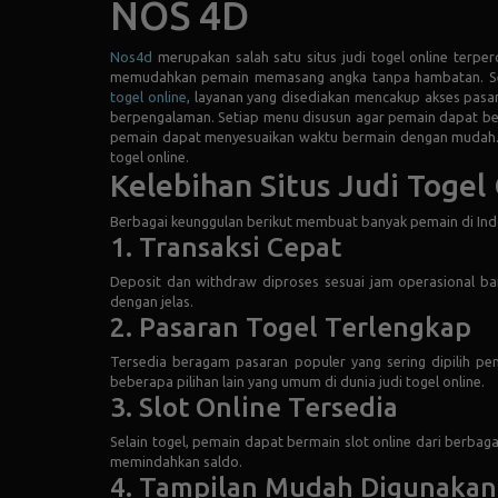
NOS 4D
Nos4d
merupakan salah satu situs judi togel online terper
memudahkan pemain memasang angka tanpa hambatan. Selain
togel online
, layanan yang disediakan mencakup akses pas
berpengalaman. Setiap menu disusun agar pemain dapat berm
pemain dapat menyesuaikan waktu bermain dengan mudah.
togel online.
Kelebihan Situs Judi Togel 
Berbagai keunggulan berikut membuat banyak pemain di Indo
1. Transaksi Cepat
Deposit dan withdraw diproses sesuai jam operasional ba
dengan jelas.
2. Pasaran Togel Terlengkap
Tersedia beragam pasaran populer yang sering dipilih pem
beberapa pilihan lain yang umum di dunia judi togel online.
3. Slot Online Tersedia
Selain togel, pemain dapat bermain slot online dari berbag
memindahkan saldo.
4. Tampilan Mudah Digunakan