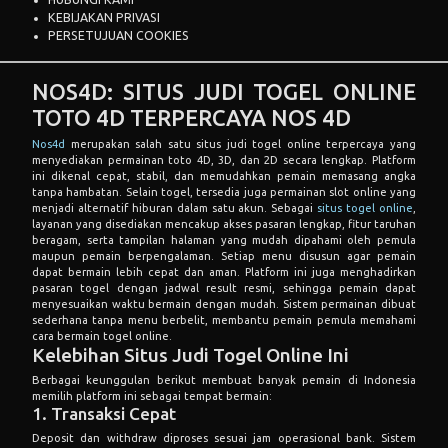
KEBIJAKAN PRIVASI
PERSETUJUAN COOKIES
NOS4D: SITUS JUDI TOGEL ONLINE
TOTO 4D TERPERCAYA NOS 4D
Nos4d
merupakan salah satu situs judi togel online terpercaya yang
menyediakan permainan toto 4D, 3D, dan 2D secara lengkap. Platform
ini dikenal cepat, stabil, dan memudahkan pemain memasang angka
tanpa hambatan. Selain togel, tersedia juga permainan slot online yang
menjadi alternatif hiburan dalam satu akun. Sebagai
situs togel online
,
layanan yang disediakan mencakup akses pasaran lengkap, fitur taruhan
beragam, serta tampilan halaman yang mudah dipahami oleh pemula
maupun pemain berpengalaman. Setiap menu disusun agar pemain
dapat bermain lebih cepat dan aman. Platform ini juga menghadirkan
pasaran togel dengan jadwal result resmi, sehingga pemain dapat
menyesuaikan waktu bermain dengan mudah. Sistem permainan dibuat
sederhana tanpa menu berbelit, membantu pemain pemula memahami
cara bermain togel online.
Kelebihan Situs Judi Togel Online Ini
Berbagai keunggulan berikut membuat banyak pemain di Indonesia
memilih platform ini sebagai tempat bermain:
1. Transaksi Cepat
Deposit dan withdraw diproses sesuai jam operasional bank. Sistem