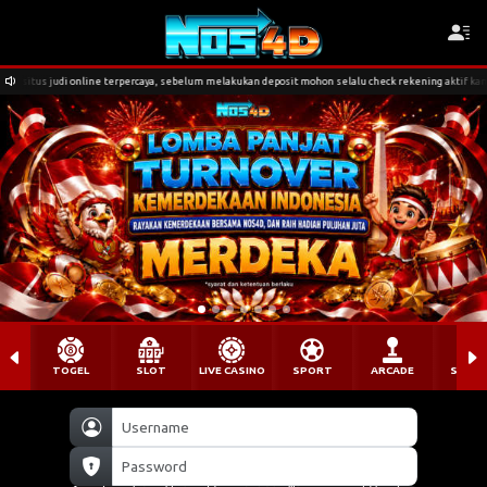
itus judi online terpercaya, sebelum melakukan deposit mohon selalu check rekening aktif kami dari
TOGEL
SLOT
LIVE CASINO
SPORT
ARCADE
SABU