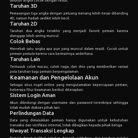
seluruh angka cocok dengan result.
Taruhan 3D
Pemasangan tiga angka dengan peluang menang lebih besar dibanding
4D, namun hadiah sedikit lebih kecil.
Taruhan 2D
Taruhan dua angka terakhir yang menjadi favorit pemain karena
dianggap lebih sering muncul.
Colok Bebas
Menebak satu angka apa pun yang muncul dalam result. Cocok untuk
pemain pemula karena cara bermainnya sederhana.
Taruhan Lain
Termasuk colok macau, colok naga, dan shio yang memberikan variasi
pola taruhan bagi pemain berpengalaman.
Keamanan dan Pengelolaan Akun
Sebagai situs togel online yang mengutamakan kepercayaan pemain,
beberapa fitur keamanan berikut diterapkan:
Sistem Login Aman
Akun dilindungi dengan username dan password terenkripsi sehingga
tidak mudah diakses pihak lain.
Perlindungan Data
Data yang dimasukkan pemain hanya digunakan untuk kebutuhan
transaksi dan verifikasi internal, tidak dibagikan kepada pihak ketiga.
Riwayat Transaksi Lengkap
Pemain dapat melihat catatan deposit, withdraw, dan taruhan melalui