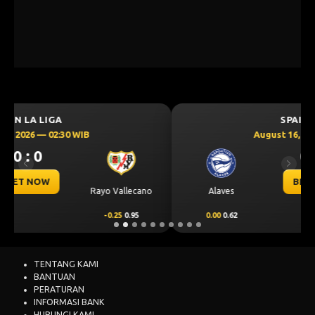
SPAIN LA LIGA
August 16, 2026 — 00:30 WIB
0 : 0
Previous
Next
BET NOW
Alaves
Getafe
0.00
0.62
0.00
-0.72
TENTANG KAMI
BANTUAN
PERATURAN
INFORMASI BANK
HUBUNGI KAMI