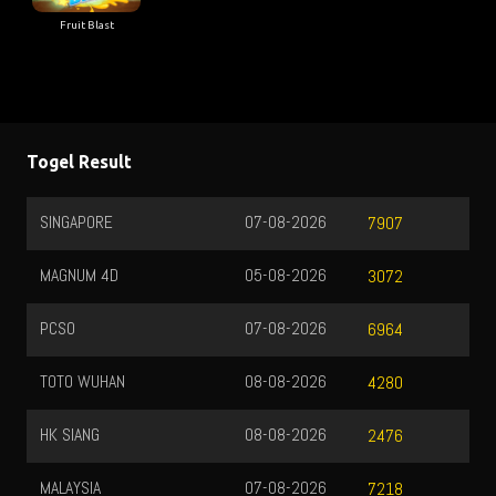
Fruit Blast
Togel Result
RE
07-08-2026
BULLSEYE
7907
 4D
05-08-2026
TOTOMACAU 00
3072
07-08-2026
TOTOMACAU 13
6964
HAN
08-08-2026
TOTOMACAU 16
4280
G
08-08-2026
TOTOMACAU 19
2476
A
07-08-2026
TOTOMACAU 22
7218