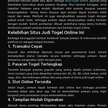
alternatif hiburan dalam satu akun. Sebagai
situs togel online
, layanan yang
disediakan mencakup akses pasaran lengkap, fitur taruhan beragam, serta
tampilan halaman yang mudah dipahami oleh pemula maupun pemain
berpengalaman. Setiap menu disusun agar pemain dapat bermain lebih
cepat dan aman. Platform ini juga menghadirkan pasaran togel dengan
jadwal result resmi, sehingga pemain dapat menyesuaikan waktu bermain
dengan mudah. Sistem permainan dibuat sederhana tanpa menu berbelit,
membantu pemain pemula memahami cara bermain togel online.
Kelebihan Situs Judi Togel Online Ini
Berbagai keunggulan berikut membuat banyak pemain di Indonesia memilih
platform ini sebagai tempat bermain:
1. Transaksi Cepat
Deposit dan withdraw diproses sesuai jam operasional bank. Sistem
menampilkan status transaksi secara realtime sehingga pemain dapat
memantau pergerakan saldo dengan jelas.
2. Pasaran Togel Terlengkap
Tersedia beragam pasaran populer yang sering dipilih pemain Indonesia.
Jenis taruhan yang bisa dimainkan antara lain 2D, 3D, 4D, colok bebas, colok
naga, shio, dan beberapa pilihan lain yang umum di dunia judi togel online.
3. Slot Online Tersedia
Selain togel, pemain dapat bermain slot online dari berbagai provider
ternama dalam satu akun saja. Hal ini memudahkan pemain yang ingin
berganti jenis permainan tanpa memindahkan saldo.
4. Tampilan Mudah Digunakan
Seluruh menu penting ditempatkan dalam satu halaman utama. Pemain