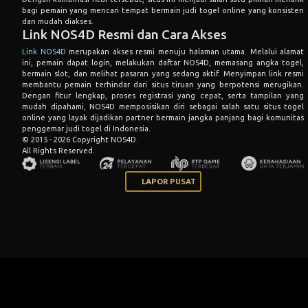
bagi pemain yang mencari tempat bermain judi togel online yang konsisten
dan mudah diakses.
Link NOS4D Resmi dan Cara Akses
Link NOS4D
merupakan akses resmi menuju halaman utama. Melalui alamat
ini, pemain dapat login, melakukan daftar NOS4D, memasang angka togel,
bermain slot, dan melihat pasaran yang sedang aktif. Menyimpan link resmi
membantu pemain terhindar dari situs tiruan yang berpotensi merugikan.
Dengan fitur lengkap, proses registrasi yang cepat, serta tampilan yang
mudah dipahami, NOS4D memposisikan diri sebagai salah satu situs togel
online yang layak dijadikan partner bermain jangka panjang bagi komunitas
penggemar judi togel di Indonesia.
© 2015 - 2026 Copyright NOS4D.
All Rights Reserved.
LAPOR PUSAT