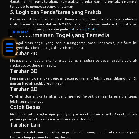
dapat memilih jenis taruhan, memasukkan angka, dan menentukan nominal
tanpa perlu membuka banyak halaman.
5. Login dan Pendaftaran yang Praktis
Proses registrasi dibuat singkat. Pemain cukup mengisi data dasar sebelum
mulai bermain. Cara
daftar NOS4D
dapat dilakukan melalui tombol atau
menu registrasi yang tersedia pada
link resmi NOS4D
.
Klik Me!
Jenis Permainan Togel yang Tersedia
Sebagai situs togel yang serius menggarap pasar Indonesia, platform ini
menyediakan beberapa jenis taruhan berikut:
Taruhan 4D
Memasang empat angka lengkap dengan hadiah terbesar apabila seluruh
angka cocok dengan result.
Taruhan 3D
Pemasangan tiga angka dengan peluang menang lebih besar dibanding 4D,
namun hadiah sedikit lebih kecil.
Taruhan 2D
Taruhan dua angka terakhir yang menjadi favorit pemain karena dianggap
lebih sering muncul.
Colok Bebas
Menebak satu angka apa pun yang muncul dalam result. Cocok untuk
pemain pemula karena cara bermainnya sederhana.
Taruhan Lain
Termasuk colok macau, colok naga, dan shio yang memberikan variasi pola
taruhan bagi pemain berpengalaman.