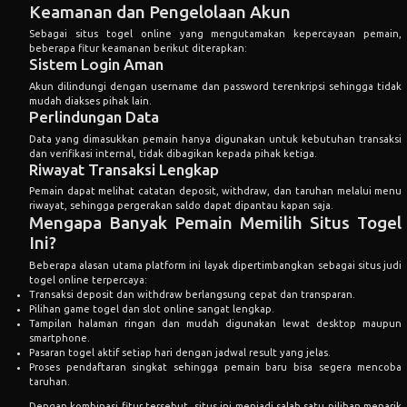
Keamanan dan Pengelolaan Akun
Sebagai situs togel online yang mengutamakan kepercayaan pemain,
beberapa fitur keamanan berikut diterapkan:
Sistem Login Aman
Akun dilindungi dengan username dan password terenkripsi sehingga tidak
mudah diakses pihak lain.
Perlindungan Data
Data yang dimasukkan pemain hanya digunakan untuk kebutuhan transaksi
dan verifikasi internal, tidak dibagikan kepada pihak ketiga.
Riwayat Transaksi Lengkap
Pemain dapat melihat catatan deposit, withdraw, dan taruhan melalui menu
riwayat, sehingga pergerakan saldo dapat dipantau kapan saja.
Mengapa Banyak Pemain Memilih Situs Togel
Ini?
Beberapa alasan utama platform ini layak dipertimbangkan sebagai situs judi
togel online terpercaya:
Transaksi deposit dan withdraw berlangsung cepat dan transparan.
Pilihan game togel dan slot online sangat lengkap.
Tampilan halaman ringan dan mudah digunakan lewat desktop maupun
smartphone.
Pasaran togel aktif setiap hari dengan jadwal result yang jelas.
Proses pendaftaran singkat sehingga pemain baru bisa segera mencoba
taruhan.
Dengan kombinasi fitur tersebut, situs ini menjadi salah satu pilihan menarik