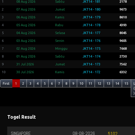
1
08 Aug 2026
Sabtu
JKT14 - 181
2178
2
07 Aug 2026
Jumat
JKT14 - 180
9673
3
06 Aug 2026
Kamis
JKT14 - 179
8610
4
05 Aug 2026
Rabu
JKT14 - 178
4393
5
04 Aug 2026
Selasa
JKT14 - 177
8045
6
03 Aug 2026
Senin
JKT14 - 176
9605
7
02 Aug 2026
Minggu
JKT14 - 175
7668
8
01 Aug 2026
Sabtu
JKT14 - 174
2730
9
31 Jul 2026
Jumat
JKT14 - 173
7562
10
30 Jul 2026
Kamis
JKT14 - 172
6332
First
1
2
3
4
5
6
7
8
9
10
11
12
13
14
15
(
)
Togel Result
SINGAPORE
08-08-2026
BUL
5102