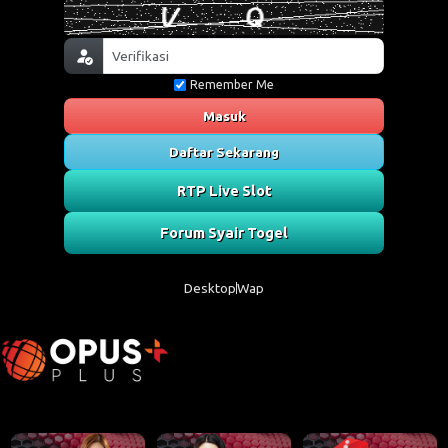
Remember Me
Masuk
Daftar Sekarang
RTP Live Slot
Forum Syair Togel
Desktop
Wap