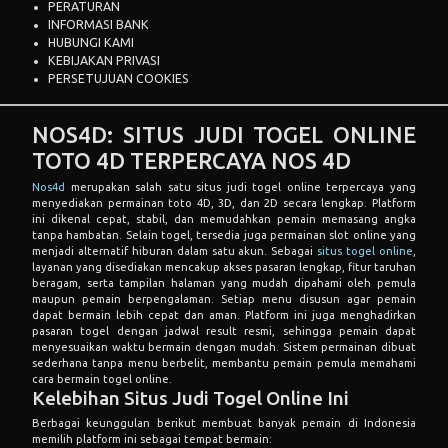
PERATURAN
INFORMASI BANK
HUBUNGI KAMI
KEBIJAKAN PRIVASI
PERSETUJUAN COOKIES
NOS4D: SITUS JUDI TOGEL ONLINE
TOTO 4D TERPERCAYA NOS 4D
Nos4d
merupakan salah satu situs judi togel online terpercaya yang
menyediakan permainan toto 4D, 3D, dan 2D secara lengkap. Platform
ini dikenal cepat, stabil, dan memudahkan pemain memasang angka
tanpa hambatan. Selain togel, tersedia juga permainan slot online yang
menjadi alternatif hiburan dalam satu akun. Sebagai
situs togel online
,
layanan yang disediakan mencakup akses pasaran lengkap, fitur taruhan
beragam, serta tampilan halaman yang mudah dipahami oleh pemula
maupun pemain berpengalaman. Setiap menu disusun agar pemain
dapat bermain lebih cepat dan aman. Platform ini juga menghadirkan
pasaran togel dengan jadwal result resmi, sehingga pemain dapat
menyesuaikan waktu bermain dengan mudah. Sistem permainan dibuat
sederhana tanpa menu berbelit, membantu pemain pemula memahami
cara bermain togel online.
Kelebihan Situs Judi Togel Online Ini
Berbagai keunggulan berikut membuat banyak pemain di Indonesia
memilih platform ini sebagai tempat bermain: