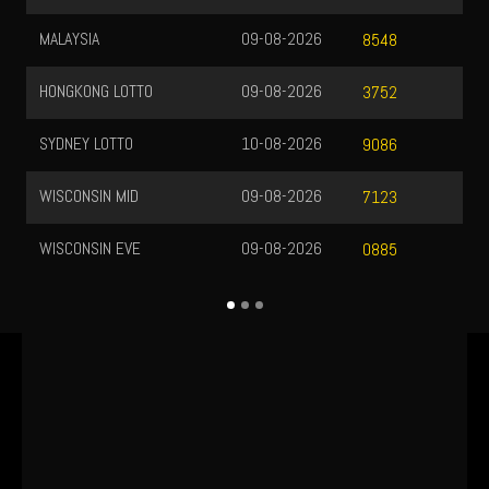
MALAYSIA
09-08-2026
T
8548
HONGKONG LOTTO
09-08-2026
T
3752
SYDNEY LOTTO
10-08-2026
C
9086
WISCONSIN MID
09-08-2026
T
7123
WISCONSIN EVE
09-08-2026
J
0885