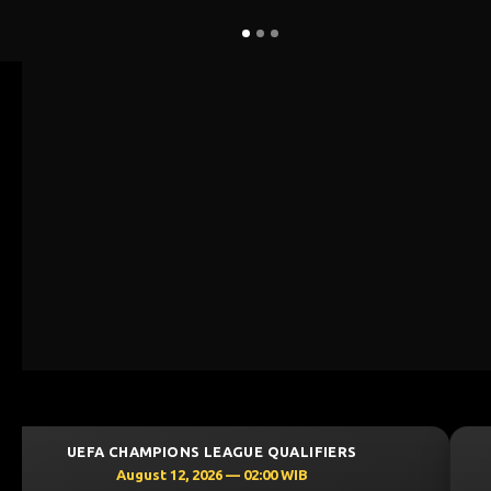
UEFA CHAMPIONS LEAGUE QUALIFIERS
August 12, 2026 — 01:30 WIB