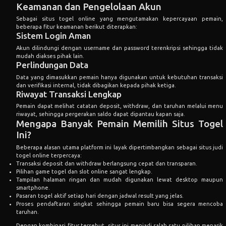
Keamanan dan Pengelolaan Akun
Sebagai situs togel online yang mengutamakan kepercayaan pemain,
beberapa fitur keamanan berikut diterapkan:
Sistem Login Aman
Akun dilindungi dengan username dan password terenkripsi sehingga tidak
mudah diakses pihak lain.
Perlindungan Data
Data yang dimasukkan pemain hanya digunakan untuk kebutuhan transaksi
dan verifikasi internal, tidak dibagikan kepada pihak ketiga.
Riwayat Transaksi Lengkap
Pemain dapat melihat catatan deposit, withdraw, dan taruhan melalui menu
riwayat, sehingga pergerakan saldo dapat dipantau kapan saja.
Mengapa Banyak Pemain Memilih Situs Togel
Ini?
Beberapa alasan utama platform ini layak dipertimbangkan sebagai situs judi
togel online terpercaya:
Transaksi deposit dan withdraw berlangsung cepat dan transparan.
Pilihan game togel dan slot online sangat lengkap.
Tampilan halaman ringan dan mudah digunakan lewat desktop maupun
smartphone.
Pasaran togel aktif setiap hari dengan jadwal result yang jelas.
Proses pendaftaran singkat sehingga pemain baru bisa segera mencoba
taruhan.
Dengan kombinasi fitur tersebut, situs ini menjadi salah satu pilihan menarik