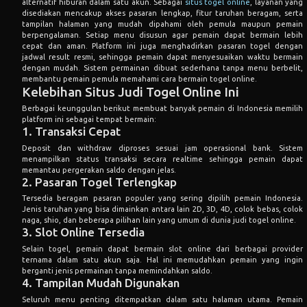
alternatif hiburan dalam satu akun. Sebagai
situs togel online
, layanan yang
disediakan mencakup akses pasaran lengkap, fitur taruhan beragam, serta
tampilan halaman yang mudah dipahami oleh pemula maupun pemain
berpengalaman. Setiap menu disusun agar pemain dapat bermain lebih
cepat dan aman. Platform ini juga menghadirkan pasaran togel dengan
jadwal result resmi, sehingga pemain dapat menyesuaikan waktu bermain
dengan mudah. Sistem permainan dibuat sederhana tanpa menu berbelit,
membantu pemain pemula memahami cara bermain togel online.
Kelebihan Situs Judi Togel Online Ini
Berbagai keunggulan berikut membuat banyak pemain di Indonesia memilih
platform ini sebagai tempat bermain:
1. Transaksi Cepat
Deposit dan withdraw diproses sesuai jam operasional bank. Sistem
menampilkan status transaksi secara realtime sehingga pemain dapat
memantau pergerakan saldo dengan jelas.
2. Pasaran Togel Terlengkap
Tersedia beragam pasaran populer yang sering dipilih pemain Indonesia.
Jenis taruhan yang bisa dimainkan antara lain 2D, 3D, 4D, colok bebas, colok
naga, shio, dan beberapa pilihan lain yang umum di dunia judi togel online.
3. Slot Online Tersedia
Selain togel, pemain dapat bermain slot online dari berbagai provider
ternama dalam satu akun saja. Hal ini memudahkan pemain yang ingin
berganti jenis permainan tanpa memindahkan saldo.
4. Tampilan Mudah Digunakan
Seluruh menu penting ditempatkan dalam satu halaman utama. Pemain