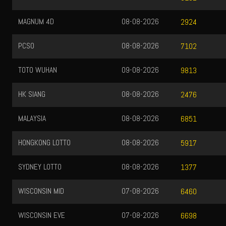
MAGNUM 4D
08-08-2026
2924
PCSO
08-08-2026
7102
TOTO WUHAN
09-08-2026
9813
HK SIANG
08-08-2026
2476
MALAYSIA
08-08-2026
6851
HONGKONG LOTTO
08-08-2026
5917
SYDNEY LOTTO
08-08-2026
1377
WISCONSIN MID
07-08-2026
6460
WISCONSIN EVE
07-08-2026
6698