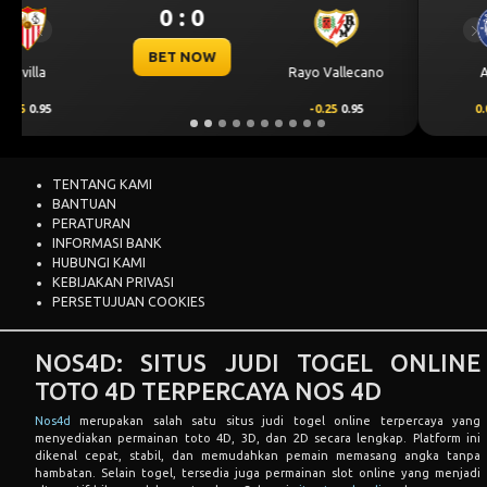
0 : 0
Previous
Ne
BET NOW
Alaves
Getafe
0.00
0.62
0.00
-0.72
TENTANG KAMI
BANTUAN
PERATURAN
INFORMASI BANK
HUBUNGI KAMI
KEBIJAKAN PRIVASI
PERSETUJUAN COOKIES
NOS4D: SITUS JUDI TOGEL ONLINE
TOTO 4D TERPERCAYA NOS 4D
Nos4d
merupakan salah satu situs judi togel online terpercaya yang
menyediakan permainan toto 4D, 3D, dan 2D secara lengkap. Platform ini
dikenal cepat, stabil, dan memudahkan pemain memasang angka tanpa
hambatan. Selain togel, tersedia juga permainan slot online yang menjadi