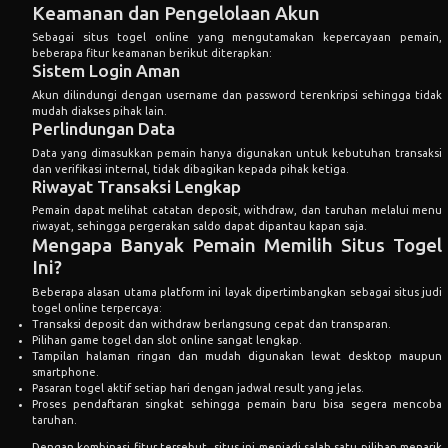
Keamanan dan Pengelolaan Akun
Sebagai situs togel online yang mengutamakan kepercayaan pemain,
beberapa fitur keamanan berikut diterapkan:
Sistem Login Aman
Akun dilindungi dengan username dan password terenkripsi sehingga tidak
mudah diakses pihak lain.
Perlindungan Data
Data yang dimasukkan pemain hanya digunakan untuk kebutuhan transaksi
dan verifikasi internal, tidak dibagikan kepada pihak ketiga.
Riwayat Transaksi Lengkap
Pemain dapat melihat catatan deposit, withdraw, dan taruhan melalui menu
riwayat, sehingga pergerakan saldo dapat dipantau kapan saja.
Mengapa Banyak Pemain Memilih Situs Togel
Ini?
Beberapa alasan utama platform ini layak dipertimbangkan sebagai situs judi
togel online terpercaya:
Transaksi deposit dan withdraw berlangsung cepat dan transparan.
Pilihan game togel dan slot online sangat lengkap.
Tampilan halaman ringan dan mudah digunakan lewat desktop maupun
smartphone.
Pasaran togel aktif setiap hari dengan jadwal result yang jelas.
Proses pendaftaran singkat sehingga pemain baru bisa segera mencoba
taruhan.
Dengan kombinasi fitur tersebut, situs ini menjadi salah satu pilihan menarik