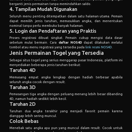
berganti jenis permainan tanpa memindahkan saldo.
4. Tampilan Mudah Digunakan
Seluruh menu penting ditempatkan dalam satu halaman utama. Pemain
dapat memilih jenis taruhan, memasukkan angka, dan menentukan
nominal tanpa perlu membuka banyak halaman.
5. Login dan Pendaftaran yang Praktis
Proses registrasi dibuat singkat. Pemain cukup mengisi data dasar
sebelum mulai bermain. Cara
daftar NOS4D
dapat dilakukan melalui
tombol atau menu registrasi yang tersedia pada
link resmi NOS4D
.
Jenis Permainan Togel yang Tersedia
Sebagai situs togel yang serius menggarap pasar Indonesia, platform ini
menyediakan beberapa jenis taruhan berikut:
Taruhan 4D
Memasang empat angka lengkap dengan hadiah terbesar apabila
seluruh angka cocok dengan result.
Taruhan 3D
Pemasangan tiga angka dengan peluang menang lebih besar dibanding
4D, namun hadiah sedikit lebih kecil.
Taruhan 2D
Taruhan dua angka terakhir yang menjadi favorit pemain karena
dianggap lebih sering muncul.
Colok Bebas
Menebak satu angka apa pun yang muncul dalam result. Cocok untuk