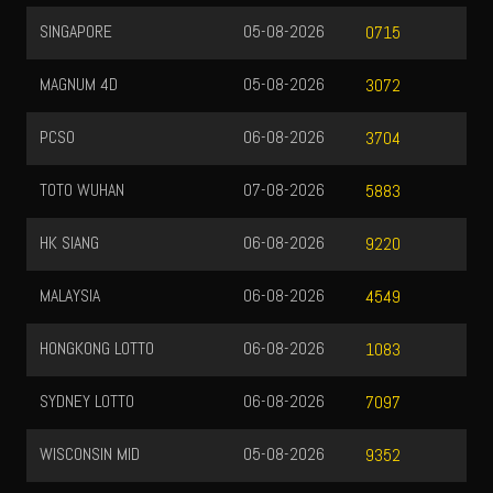
05-08-2026
BULLSEYE
0715
05-08-2026
TOTOMACAU 00
3072
06-08-2026
TOTOMACAU 13
3704
07-08-2026
TOTOMACAU 16
5883
06-08-2026
TOTOMACAU 19
9220
06-08-2026
TOTOMACAU 22
4549
06-08-2026
TOTOMACAU 23
1083
06-08-2026
CHINA POOL
7097
05-08-2026
TAIWAN
9352