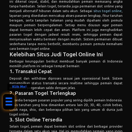
ini dikenal cepat, stabil, dan memudahkan pemain memasang angka
tanpa hambatan. Selain togel, tersedia juga permainan slot online yang
menjadi alternatif hiburan dalam satu akun. Sebagai
situs togel online
,
layanan yang disediakan mencakup akses pasaran lengkap, fitur taruhan
beragam, serta tampilan halaman yang mudah dipahami oleh pemula
maupun pemain berpengalaman. Setiap menu disusun agar pemain
dapat bermain lebih cepat dan aman. Platform ini juga menghadirkan
pasaran togel dengan jadwal result resmi, sehingga pemain dapat
menyesuaikan waktu bermain dengan mudah. Sistem permainan dibuat
sederhana tanpa menu berbelit, membantu pemain pemula memahami
cara bermain togel online.
Kelebihan Situs Judi Togel Online Ini
Berbagai keunggulan berikut membuat banyak pemain di Indonesia
memilih platform ini sebagai tempat bermain:
1. Transaksi Cepat
Deposit dan withdraw diproses sesuai jam operasional bank. Sistem
menampilkan status transaksi secara realtime sehingga pemain dapat
Klik Me!
memantau pergerakan saldo dengan jelas.
2. Pasaran Togel Terlengkap
Tersedia beragam pasaran populer yang sering dipilih pemain Indonesia.
Jenis taruhan yang bisa dimainkan antara lain 2D, 3D, 4D, colok bebas,
colok naga, shio, dan beberapa pilihan lain yang umum di dunia judi
togel online.
3. Slot Online Tersedia
Selain togel, pemain dapat bermain slot online dari berbagai provider
ternama dalam satu akun saja. Hal ini memudahkan pemain yang ingin