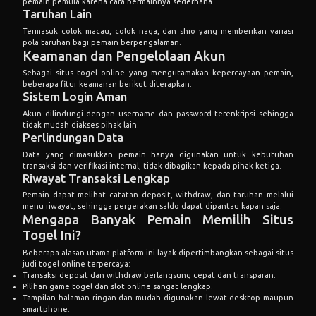
pemain pemula karena cara bermainnya sederhana.
Taruhan Lain
Termasuk colok macau, colok naga, dan shio yang memberikan variasi
pola taruhan bagi pemain berpengalaman.
Keamanan dan Pengelolaan Akun
Sebagai situs togel online yang mengutamakan kepercayaan pemain,
beberapa fitur keamanan berikut diterapkan:
Sistem Login Aman
Akun dilindungi dengan username dan password terenkripsi sehingga
tidak mudah diakses pihak lain.
Perlindungan Data
Data yang dimasukkan pemain hanya digunakan untuk kebutuhan
transaksi dan verifikasi internal, tidak dibagikan kepada pihak ketiga.
Riwayat Transaksi Lengkap
Pemain dapat melihat catatan deposit, withdraw, dan taruhan melalui
menu riwayat, sehingga pergerakan saldo dapat dipantau kapan saja.
Mengapa Banyak Pemain Memilih Situs
Togel Ini?
Beberapa alasan utama platform ini layak dipertimbangkan sebagai situs
judi togel online terpercaya:
Transaksi deposit dan withdraw berlangsung cepat dan transparan.
Pilihan game togel dan slot online sangat lengkap.
Tampilan halaman ringan dan mudah digunakan lewat desktop maupun
smartphone.