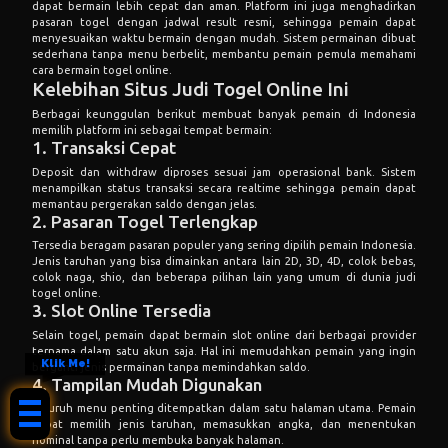
dapat bermain lebih cepat dan aman. Platform ini juga menghadirkan
pasaran togel dengan jadwal result resmi, sehingga pemain dapat
menyesuaikan waktu bermain dengan mudah. Sistem permainan dibuat
sederhana tanpa menu berbelit, membantu pemain pemula memahami
cara bermain togel online.
Kelebihan Situs Judi Togel Online Ini
Berbagai keunggulan berikut membuat banyak pemain di Indonesia
memilih platform ini sebagai tempat bermain:
1. Transaksi Cepat
Deposit dan withdraw diproses sesuai jam operasional bank. Sistem
menampilkan status transaksi secara realtime sehingga pemain dapat
memantau pergerakan saldo dengan jelas.
2. Pasaran Togel Terlengkap
Tersedia beragam pasaran populer yang sering dipilih pemain Indonesia.
Jenis taruhan yang bisa dimainkan antara lain 2D, 3D, 4D, colok bebas,
colok naga, shio, dan beberapa pilihan lain yang umum di dunia judi
togel online.
3. Slot Online Tersedia
Selain togel, pemain dapat bermain slot online dari berbagai provider
ternama dalam satu akun saja. Hal ini memudahkan pemain yang ingin
Klik Me!
berganti jenis permainan tanpa memindahkan saldo.
4. Tampilan Mudah Digunakan
Seluruh menu penting ditempatkan dalam satu halaman utama. Pemain
dapat memilih jenis taruhan, memasukkan angka, dan menentukan
nominal tanpa perlu membuka banyak halaman.