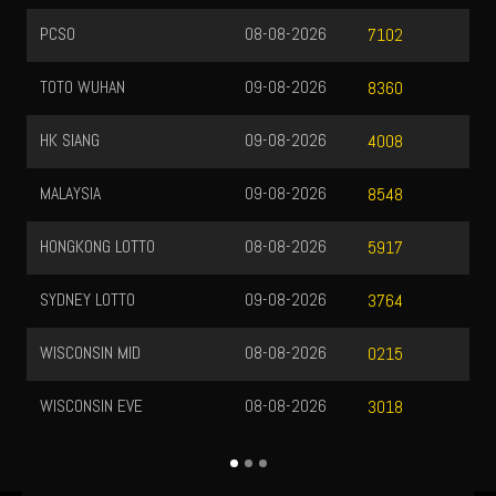
PCSO
08-08-2026
7102
TOTO WUHAN
09-08-2026
8360
HK SIANG
09-08-2026
4008
MALAYSIA
09-08-2026
8548
HONGKONG LOTTO
08-08-2026
5917
SYDNEY LOTTO
09-08-2026
3764
WISCONSIN MID
08-08-2026
0215
WISCONSIN EVE
08-08-2026
3018