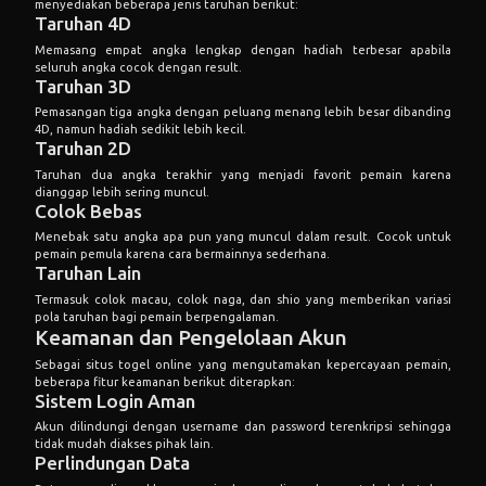
menyediakan beberapa jenis taruhan berikut:
Taruhan 4D
Memasang empat angka lengkap dengan hadiah terbesar apabila
seluruh angka cocok dengan result.
Taruhan 3D
Pemasangan tiga angka dengan peluang menang lebih besar dibanding
4D, namun hadiah sedikit lebih kecil.
Taruhan 2D
Taruhan dua angka terakhir yang menjadi favorit pemain karena
dianggap lebih sering muncul.
Colok Bebas
Menebak satu angka apa pun yang muncul dalam result. Cocok untuk
pemain pemula karena cara bermainnya sederhana.
Taruhan Lain
Termasuk colok macau, colok naga, dan shio yang memberikan variasi
pola taruhan bagi pemain berpengalaman.
Keamanan dan Pengelolaan Akun
Sebagai situs togel online yang mengutamakan kepercayaan pemain,
beberapa fitur keamanan berikut diterapkan:
Sistem Login Aman
Akun dilindungi dengan username dan password terenkripsi sehingga
tidak mudah diakses pihak lain.
Perlindungan Data