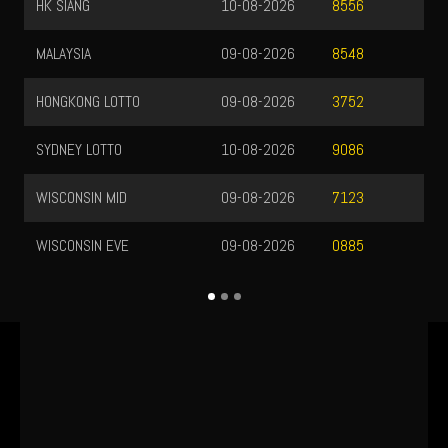
10-08-2026
TOTOMACAU 19
8556
09-08-2026
TOTOMACAU 22
8548
O
09-08-2026
TOTOMACAU 23
3752
10-08-2026
CHINA POOL
9086
09-08-2026
TAIWAN
7123
09-08-2026
JAPAN POOLS
0885