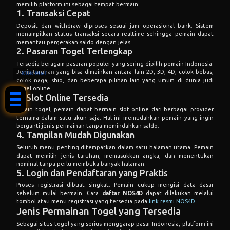
memilih platform ini sebagai tempat bermain:
1. Transaksi Cepat
Deposit dan withdraw diproses sesuai jam operasional bank. Sistem
menampilkan status transaksi secara realtime sehingga pemain dapat
memantau pergerakan saldo dengan jelas.
2. Pasaran Togel Terlengkap
Tersedia beragam pasaran populer yang sering dipilih pemain Indonesia.
Jenis taruhan yang bisa dimainkan antara lain 2D, 3D, 4D, colok bebas,
Klik Me!
colok naga, shio, dan beberapa pilihan lain yang umum di dunia judi
togel online.
3. Slot Online Tersedia
Selain togel, pemain dapat bermain slot online dari berbagai provider
ternama dalam satu akun saja. Hal ini memudahkan pemain yang ingin
berganti jenis permainan tanpa memindahkan saldo.
4. Tampilan Mudah Digunakan
Seluruh menu penting ditempatkan dalam satu halaman utama. Pemain
dapat memilih jenis taruhan, memasukkan angka, dan menentukan
nominal tanpa perlu membuka banyak halaman.
5. Login dan Pendaftaran yang Praktis
Proses registrasi dibuat singkat. Pemain cukup mengisi data dasar
sebelum mulai bermain. Cara
daftar NOS4D
dapat dilakukan melalui
tombol atau menu registrasi yang tersedia pada
link resmi NOS4D
.
Jenis Permainan Togel yang Tersedia
Sebagai situs togel yang serius menggarap pasar Indonesia, platform ini